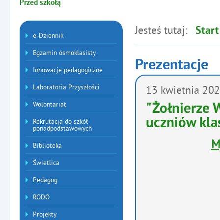
Jesteś tutaj:
Start
Menu dodatkowe
e-Dziennik
Egzamin ósmoklasisty
Prezentacje
Innowacje pedagogiczne
Artykuły
Laboratoria Przyszłości
13
kwietnia
202
Wolontariat
"Żołnierze W
uczniów kla
Rekrutacja do szkół
ponadpodstawowych
M
Biblioteka
Świetlica
Pedagog
RODO
Projekty