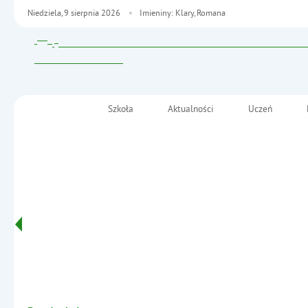
Niedziela,
9
sierpnia
2026
Imieniny: Klary, Romana
Szkoła
Aktualności
Uczeń
Menu główne
Szkoła Podstawowa nr 2
im. Fryderyka Chopina
Informacje
w Małkini Górnej
- Prezentacje