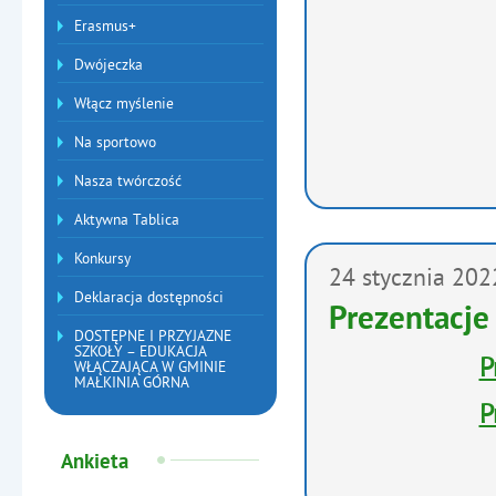
Erasmus+
Dwójeczka
Włącz myślenie
Na sportowo
Nasza twórczość
Aktywna Tablica
Konkursy
24
stycznia
202
Deklaracja dostępności
Prezentacje
DOSTĘPNE I PRZYJAZNE
SZKOŁY – EDUKACJA
P
WŁĄCZAJĄCA W GMINIE
MAŁKINIA GÓRNA
P
Ankieta