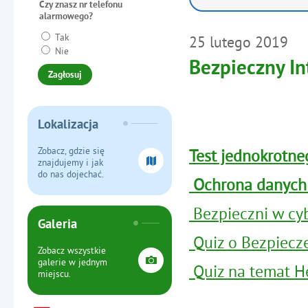
Czy znasz nr telefonu
alarmowego?
Tak
25
lutego
2019
Nie
Bezpieczny In
Lokalizacja
Zobacz, gdzie się
Test jednokrotn
znajdujemy i jak
do nas dojechać.
Ochrona danych
Bezpieczni w cy
Galeria
Quiz o Bezpiecz
Zobacz wszystkie
galerie w jednym
Quiz na temat H
miejscu.