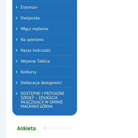
Erasmus+
Dwójeczka
Włącz myślenie
Na sportowo
Nasza twórczość
Aktywna Tablica
Konkursy
Deklaracja dostępności
DOSTĘPNE I PRZYJAZNE
SZKOŁY – EDUKACJA
WŁĄCZAJĄCA W GMINIE
MAŁKINIA GÓRNA
Ankieta