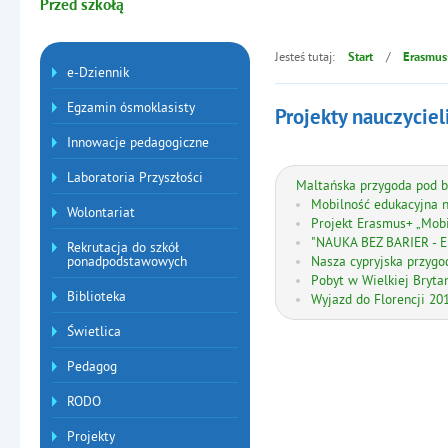
Przed szkołą
Jesteś tutaj:
/
Start
Erasmus
Menu dodatkowe
e-Dziennik
Egzamin ósmoklasisty
Projekty nauczyciel
Innowacje pedagogiczne
Laboratoria Przyszłości
Maltańska przygoda pod b
Mobilność edukacyjna 
Wolontariat
Projekt Erasmus+ „Mobi
"NAUKA BEZ BARIER - 
Rekrutacja do szkół
ponadpodstawowych
Nasza cypryjska przygo
Pobyt w Wielkiej Brytan
Biblioteka
Wyjazd do Florencji 201
Świetlica
Pedagog
RODO
Projekty