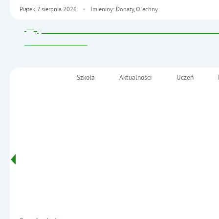
Piątek,
7
sierpnia
2026
Imieniny: Donaty, Olechny
Szkoła
Aktualności
Uczeń
Menu główne
Szkoła Podstawowa nr 2
im. Fryderyka Chopina
Informacje
w Małkini Górnej
- Projekty nauczycieli