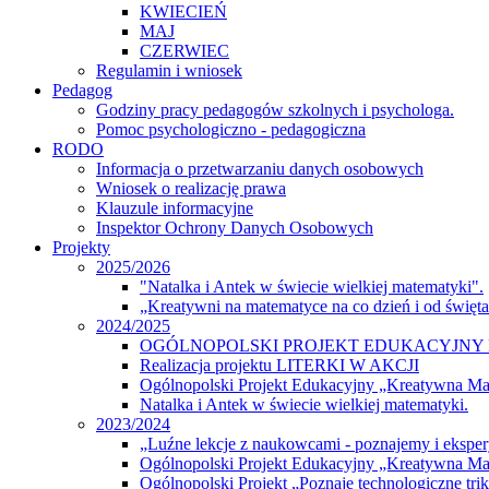
KWIECIEŃ
MAJ
CZERWIEC
Regulamin i wniosek
Pedagog
Godziny pracy pedagogów szkolnych i psychologa.
Pomoc psychologiczno - pedagogiczna
RODO
Informacja o przetwarzaniu danych osobowych
Wniosek o realizację prawa
Klauzule informacyjne
Inspektor Ochrony Danych Osobowych
Projekty
2025/2026
"Natalka i Antek w świecie wielkiej matematyki".
„Kreatywni na matematyce na co dzień i od święt
2024/2025
OGÓLNOPOLSKI PROJEKT EDUKACYJNY 
Realizacja projektu LITERKI W AKCJI
Ogólnopolski Projekt Edukacyjny „Kreatywna M
Natalka i Antek w świecie wielkiej matematyki.
2023/2024
„Luźne lekcje z naukowcami - poznajemy i eksp
Ogólnopolski Projekt Edukacyjny „Kreatywna Ma
Ogólnopolski Projekt „Poznaję technologiczne tri