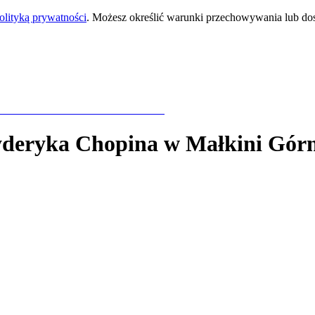
olityką prywatności
. Możesz określić warunki przechowywania lub do
yderyka Chopina
w Małkini Górn