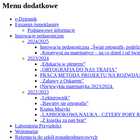
Menu dodatkowe
e-Dziennik
Egzamin ósmoklasisty
Podstawowe informacje
Innowacje pedagogiczne
2024/2025
Innowacja pedagogiczna „Świat ortografii- podróż 
„Kreatywni na matematyce – na co dzień i od świę
2023/2024
„Edukacja w plenerze”
„ORTOGRAFIA DO NAS TRAFIA”
PRACA METODĄ PROJEKTU NA ROZWIJA
,,Zabawy z Oskarem’’
(Nie)zwykła matematyka 2023/2024.
2022/2023
„Lekturownik”
,,Bawimy się ortografią”
Kraina Muzyki
„LAPBOOKOWA NAUKA - CZTERY PORY 
„Z książką za pan brat”
Laboratoria Przyszłości
Wolontariat
Rekrutacja do szkół ponadpodstawowych