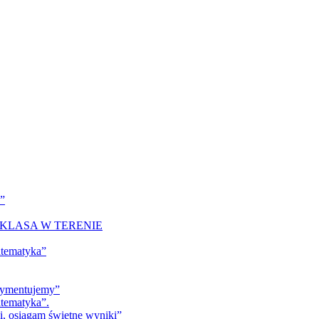
a”
KLASA W TERENIE
atematyka”
erymentujemy”
tematyka”.
ki, osiągam świetne wyniki”