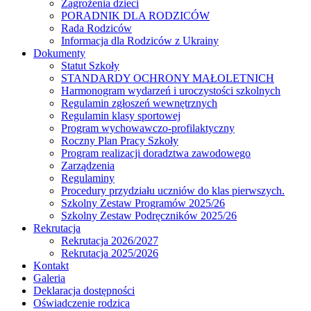
Zagrożenia dzieci
PORADNIK DLA RODZICÓW
Rada Rodziców
Іnformacja dla Rodziców z Ukrainy
Dokumenty
Statut Szkoły
STANDARDY OCHRONY MAŁOLETNICH
Harmonogram wydarzeń i uroczystości szkolnych
Regulamin zgłoszeń wewnętrznych
Regulamin klasy sportowej
Program wychowawczo-profilaktyczny
Roczny Plan Pracy Szkoły
Program realizacji doradztwa zawodowego
Zarządzenia
Regulaminy
Procedury przydziału uczniów do klas pierwszych.
Szkolny Zestaw Programów 2025/26
Szkolny Zestaw Podręczników 2025/26
Rekrutacja
Rekrutacja 2026/2027
Rekrutacja 2025/2026
Kontakt
Galeria
Deklaracja dostępności
Oświadczenie rodzica