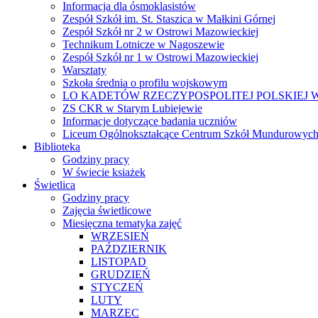
Informacja dla ósmoklasistów
Zespół Szkół im. St. Staszica w Małkini Górnej
Zespół Szkół nr 2 w Ostrowi Mazowieckiej
Technikum Lotnicze w Nagoszewie
Zespół Szkół nr 1 w Ostrowi Mazowieckiej
Warsztaty
Szkoła średnia o profilu wojskowym
LO KADETÓW RZECZYPOSPOLITEJ POLSKIEJ W
ZS CKR w Starym Lubiejewie
Informacje dotyczące badania uczniów
Liceum Ogólnokształcące Centrum Szkół Mundurowych
Biblioteka
Godziny pracy
W świecie ksiażek
Świetlica
Godziny pracy
Zajęcia świetlicowe
Miesięczna tematyka zajęć
WRZESIEŃ
PAŹDZIERNIK
LISTOPAD
GRUDZIEŃ
STYCZEŃ
LUTY
MARZEC