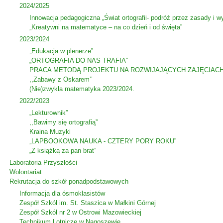
2024/2025
Innowacja pedagogiczna „Świat ortografii- podróż przez zasady i wy
„Kreatywni na matematyce – na co dzień i od święta”
2023/2024
„Edukacja w plenerze”
„ORTOGRAFIA DO NAS TRAFIA”
PRACA METODĄ PROJEKTU NA ROZWIJAJĄCYCH ZAJĘCIACH
,,Zabawy z Oskarem’’
(Nie)zwykła matematyka 2023/2024.
2022/2023
„Lekturownik”
,,Bawimy się ortografią”
Kraina Muzyki
„LAPBOOKOWA NAUKA - CZTERY PORY ROKU”
„Z książką za pan brat”
Laboratoria Przyszłości
Wolontariat
Rekrutacja do szkół ponadpodstawowych
Informacja dla ósmoklasistów
Zespół Szkół im. St. Staszica w Małkini Górnej
Zespół Szkół nr 2 w Ostrowi Mazowieckiej
Technikum Lotnicze w Nagoszewie