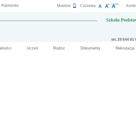
y, Rajmunda
Wersja
Mobilna
Czcionka:
Kontra
Szkoła Podsta
tel. 29 644 81
alności
Uczeń
Rodzic
Dokumenty
Rekrutacja
2
Deklaracja dostępnośc