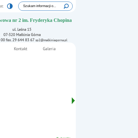
Tutaj wpisz szukaną frazę:
st:
Wyszukiwarka
wowa nr 2 im. Fryderyka Chopina
ul. Leśna 15
07-320 Małkinia Górna
1 00 fax. 29 644 83 67
sp2@malkiniagorna.pl
Kontakt
Galeria
i
Oświadczenie rodzica