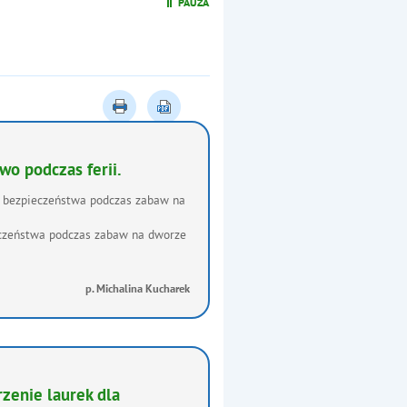
Warzywa i owoce w sportow
o podczas ferii.
y bezpieczeństwa podczas zabaw na
eczeństwa podczas zabaw na dworze
p. Michalina Kucharek
zenie laurek dla