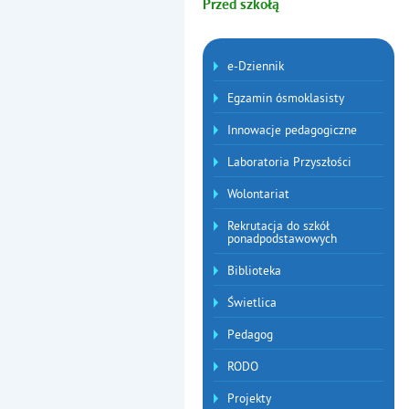
Przed szkołą
Menu dodatkowe
e-Dziennik
Egzamin ósmoklasisty
Innowacje pedagogiczne
Laboratoria Przyszłości
Wolontariat
Rekrutacja do szkół
ponadpodstawowych
Biblioteka
Świetlica
Pedagog
RODO
Projekty