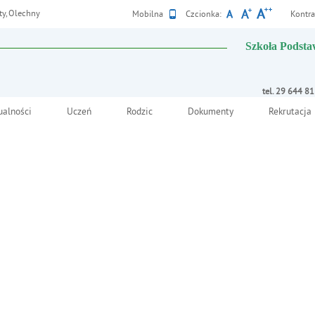
ty, Olechny
Wersja
Mobilna
Czcionka:
Kontra
Szkoła Podsta
tel. 29 644 8
ualności
Uczeń
Rodzic
Dokumenty
Rekrutacja
 2
Deklaracja dostępnośc