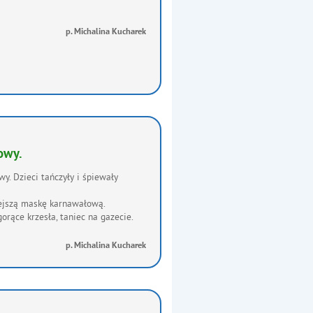
p. Michalina Kucharek
owy.
y. Dzieci tańczyły i śpiewały
iejszą maskę karnawałową.
rące krzesła, taniec na gazecie.
p. Michalina Kucharek