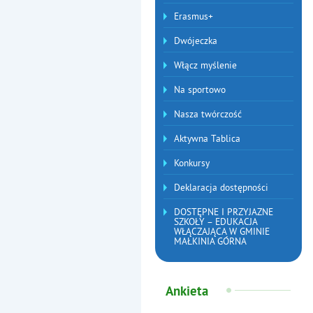
Erasmus+
Dwójeczka
Włącz myślenie
Na sportowo
Nasza twórczość
Aktywna Tablica
Konkursy
Deklaracja dostępności
DOSTĘPNE I PRZYJAZNE
SZKOŁY – EDUKACJA
WŁĄCZAJĄCA W GMINIE
MAŁKINIA GÓRNA
Ankieta