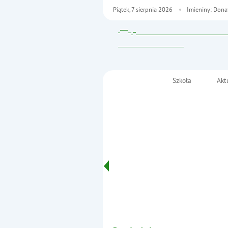
Piątek,
7
sierpnia
2026
Imieniny: Dona
Szkoła
Akt
Menu główne
Szkoła Podstawowa nr
im. Fryderyka Chopina
Informacje
w Małkini Górnej
- STYCZEŃ