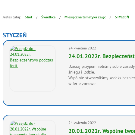
Jesteś tutaj:
/
/
/
Start
Świetlica
Miesięczna tematyka zajęć
STYCZEŃ
STYCZEŃ
Artykuły
24
kwietnia
2022
24.01.2022r. Bezpieczeństw
Dzisiaj przypomnieliśmy sobie zasad
śniegu i lodzie.
Wspólnie stworzyliśmy kodeks bezpi
w ferie zimowe.
24
kwietnia
2022
20.01.2022r. Wspólne twor