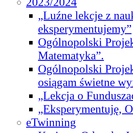
2023/2024
„Luźne lekcje z na
eksperymentujemy”
Ogólnopolski Proje
Matematyka”.
Ogólnopolski Projek
osiągam świetne wy
„Lekcja o Fundusza
„Eksperymentuję, 
eTwinning