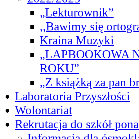
„Lekturownik”
,,Bawimy się ortogr
Kraina Muzyki
„LAPBOOKOWA N
ROKU”
„Z książką za pan br
Laboratoria Przyszłości
Wolontariat
Rekrutacja do szkół po
Informacja dla ósmokl