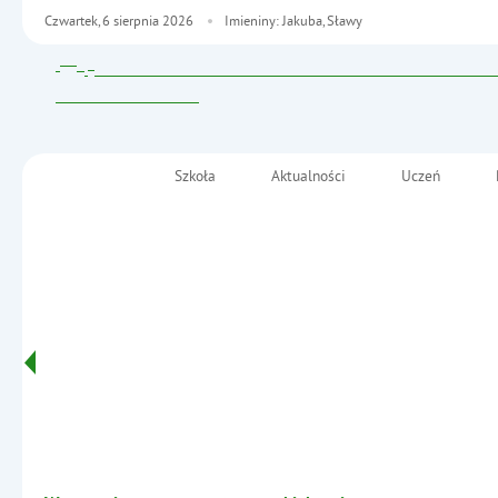
Czwartek,
6
sierpnia
2026
Imieniny: Jakuba, Sławy
Szkoła
Aktualności
Uczeń
Menu główne
Szkoła Podstawowa nr 2
im. Fryderyka Chopina
Informacje
w Małkini Górnej
- Zespół Szkół nr 1 w Ostrowi Mazowiecki