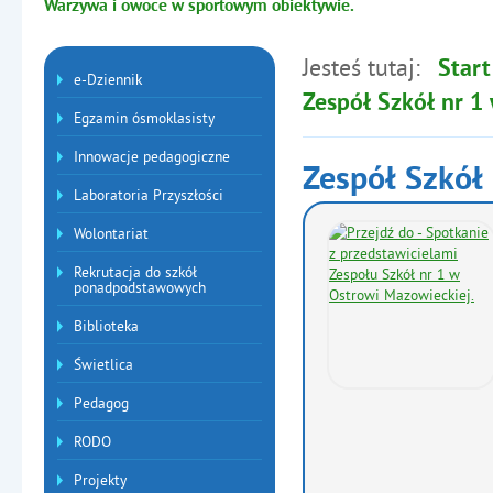
Warzywa i owoce w sportowym obiektywie.
Jesteś tutaj:
Start
Menu dodatkowe
e-Dziennik
Zespół Szkół nr 1
Egzamin ósmoklasisty
Innowacje pedagogiczne
Zespół Szkół
Laboratoria Przyszłości
Artykuły
Wolontariat
Rekrutacja do szkół
ponadpodstawowych
Biblioteka
Świetlica
Pedagog
RODO
Projekty