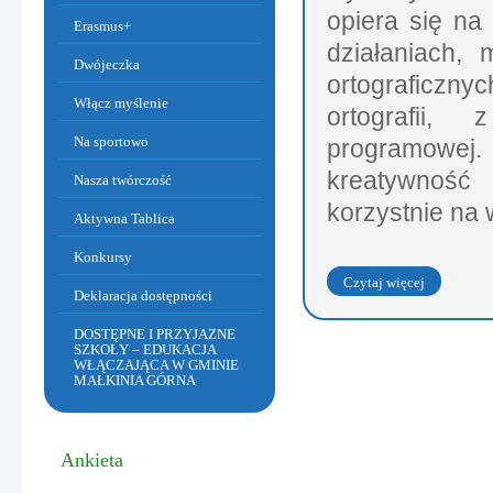
opiera się na
Erasmus+
działaniach, 
Dwójeczka
ortograficzny
Włącz myślenie
ortografii,
Na sportowo
programowej. 
Dzień Babci i Dziadka
kreatywność
Nasza twórczość
korzystnie na 
Aktywna Tablica
Konkursy
Czytaj więcej
Deklaracja dostępności
o: Opis innowacji.
DOSTĘPNE I PRZYJAZNE
SZKOŁY – EDUKACJA
WŁĄCZAJĄCA W GMINIE
MAŁKINIA GÓRNA
Ankieta