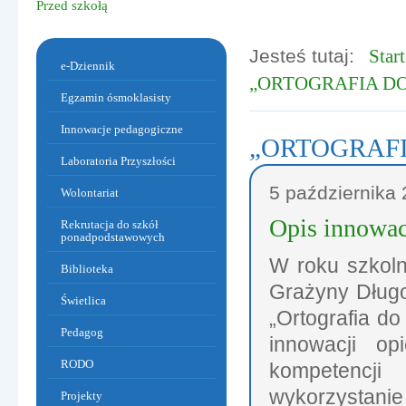
Przed szkołą
Jesteś tutaj:
Start
Menu dodatkowe
e-Dziennik
„ORTOGRAFIA DO
Egzamin ósmoklasisty
Innowacje pedagogiczne
„ORTOGRAFI
Laboratoria Przyszłości
Artykuły
5
października
Wolontariat
Opis innowac
Rekrutacja do szkół
ponadpodstawowych
W roku szkoln
Biblioteka
Warzywa i owoce w sportowym obiektywie.
Grażyny Długo
Świetlica
„Ortografia do
Pedagog
innowacji op
RODO
kompetencji
wykorzystanie
Projekty